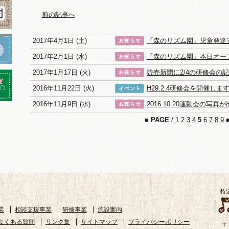
前の記事へ
2017年4月1日 (土)
「森のリズム園」児童発達
2017年2月1日 (水)
「森のリズム園」本日オー
2017年1月17日 (火)
読売新聞に2/4の研修会の
2016年11月22日 (火)
H29.2.4研修会を開催しま
2016年11月9日 (水)
2016.10.20運動会の写
■
PAGE
/
1
2
3
4
5
6
7
8
9
業
相談支援事業
研修事業
施設案内
よくある質問
リンク集
サイトマップ
プライバシーポリシー
〒