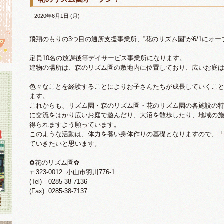
2020年6月1日 (月)
飛翔のもりの3つ目の通所支援事業所、”花のリズム園”が6/1にオ
定員10名の放課後等デイサービス事業所になります。
建物の場所は、森のリズム園の敷地内に位置しており、広いお庭
色々なことを経験することによりお子さんたちが成長していくこと
ます。
これからも、リズム園・森のリズム園・花のリズム園の各施設の
に交流をはかり広いお庭で遊んだり、大沼を散歩したり、地域の
得られますよう願っています。
このような活動は、体力を養い身体作りの基礎となりますので、
ていきたいと思います。
✿花のリズム園✿
〒323-0012 小山市羽川776-1
(Tel) 0285-38-7136
(Fax) 0285-38-7137