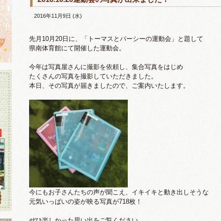
2016年11月9日 (水)
先月10月20日に、「トーマスとパーシーの運動会」と題して
県南体育館にて開催した運動会。
今年は写真屋さんに撮影を依頼し、集合写真をはじめ
たくさんの写真を撮影していただきました。
本日、その写真が届きましたので、ご案内いたします。
今にもお子さんたちの声が聞こえ、イキイキと動き出しそうな
元気いっぱいの姿が映る写真が718枚！
ぜひ楽しかった思い出をご覧ください。