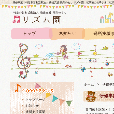
研修事業｜特定非営利活動法人 発達支援 飛翔のもり リズム園｜就学前のお子さま、就
ホーム
>
研修事
研修事
トップページ
お知らせ
専門家を講師とし
通所支援事業