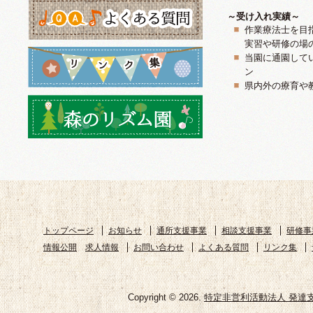
～受け入れ実績～
作業療法士を目
実習や研修の場
当園に通園して
ン
県内外の療育や
トップページ
お知らせ
通所支援事業
相談支援事業
研修事
情報公開
求人情報
お問い合わせ
よくある質問
リンク集
Copyright © 2026.
特定非営利活動法人 発達支