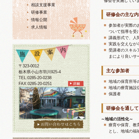
修会を実施してい
相談支援事業
研修事業
研修会の主な内
情報公開
参加者が実際の
求人情報
ついて指導を受
講義形式で、人
実践を交えなが
受講者のスキル
まにより良いサ
〒323-0012
主な参加者
栃木県小山市羽川925-4
TEL:0285-20-0238
地域の保育所等
FAX:0285-20-0251
地域の療育施設
保護者
研修会を通して
～地域の活性化～
療育や保育、教
とし、地域の福