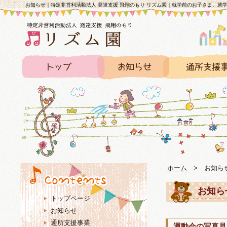
お知らせ｜特定非営利活動法人 発達支援 飛翔のもり リズム園｜就学前のお子さま、就
ホーム
>
お知ら
お知ら
トップページ
お知らせ
通所支援事業
運動会の写真見