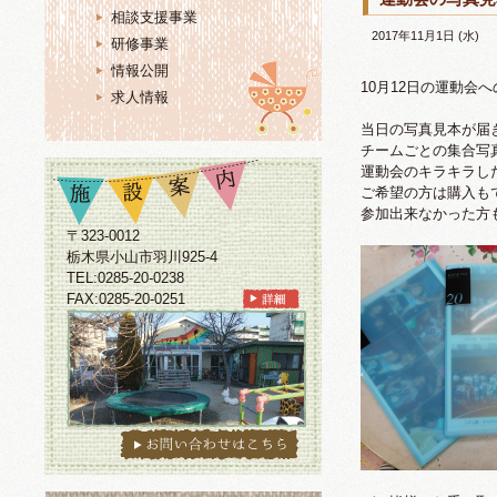
相談支援事業
2017年11月1日 (水)
研修事業
情報公開
10月12日の運動会
求人情報
当日の写真見本が届
チームごとの集合写
運動会のキラキラし
ご希望の方は購入も
参加出来なかった方
〒323-0012
栃木県小山市羽川925-4
TEL:0285-20-0238
FAX:0285-20-0251