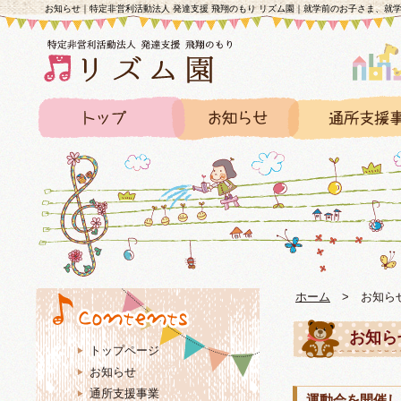
お知らせ｜特定非営利活動法人 発達支援 飛翔のもり リズム園｜就学前のお子さま、就
ホーム
>
お知ら
お知ら
トップページ
お知らせ
通所支援事業
運動会を開催し