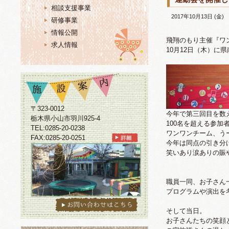
相談支援事業
2017年10月13日 (金)
研修事業
情報公開
飛翔のもり主催『ワ
求人情報
10月12日（木）に
〒323-0012
今年で第三回目を数
栃木県小山市羽川925-4
100名を超える参加
TEL:0285-20-0238
ワンワンチーム、う
FAX:0285-20-0251
今年は同点の引き分
笑いあり涙ありの賑
職員一同、お子さん
プログラムや演出を
そして当日。
お子さんたちの笑顔