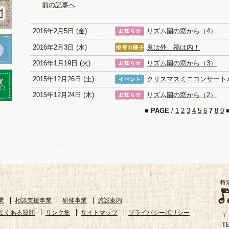
前の記事へ
2016年2月5日 (金)
リズム園の窓から（4）
2016年2月3日 (水)
鬼は外、福は内！
2016年1月19日 (火)
リズム園の窓から（3）
2015年12月26日 (土)
クリスマスミニコンサート
2015年12月24日 (木)
リズム園の窓から（2）
■
PAGE
/
1
2
3
4
5
6
7
8
9
業
相談支援事業
研修事業
施設案内
よくある質問
リンク集
サイトマップ
プライバシーポリシー
〒
TE