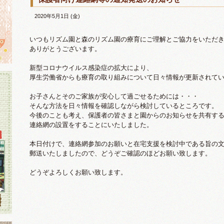
2020年5月1日 (金)
いつもリズム園と森のリズム園の療育にご理解とご協力をいただ
ありがとうございます。
新型コロナウイルス感染症の拡大により、
厚生労働省からも療育の取り組みについて日々情報が更新されて
お子さんとそのご家族が安心して過ごせるためには・・・
そんな方法を日々情報を確認しながら検討しているところです。
今後のことも考え、保護者の皆さまと園からのお知らせを共有す
連絡網の設置をすることにいたしました。
本日付けで、連絡網参加のお願いと在宅支援を検討中である旨の
郵送いたしましたので、どうぞご確認のほどお願い致します。
どうぞよろしくお願い致します。