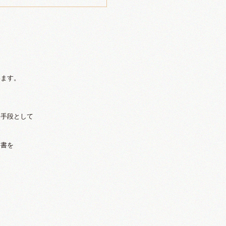
き
います。
る手段として
文書を